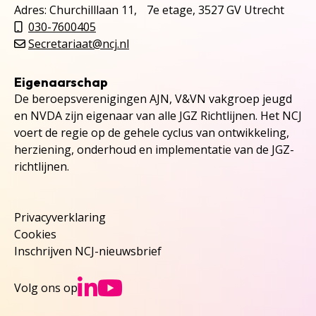
Adres: Churchilllaan 11, 7e etage, 3527 GV Utrecht
030-7600405
Secretariaat@ncj.nl
Eigenaarschap
De beroepsverenigingen AJN, V&VN vakgroep jeugd
en NVDA zijn eigenaar van alle JGZ Richtlijnen. Het NCJ
voert de regie op de gehele cyclus van ontwikkeling,
herziening, onderhoud en implementatie van de JGZ-
richtlijnen.
Privacyverklaring
Cookies
Inschrijven NCJ-nieuwsbrief
Ga naar NCJs Linked
Ga naar NCJs You
Volg ons op