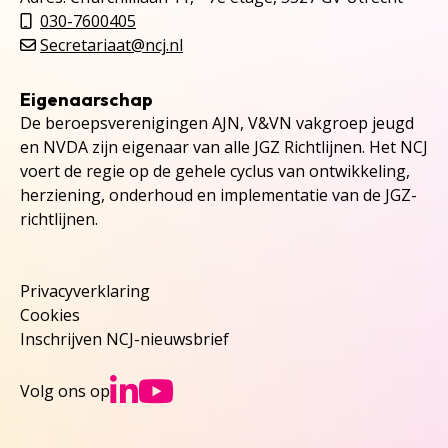
030-7600405
Secretariaat@ncj.nl
Eigenaarschap
De beroepsverenigingen AJN, V&VN vakgroep jeugd
en NVDA zijn eigenaar van alle JGZ Richtlijnen. Het NCJ
voert de regie op de gehele cyclus van ontwikkeling,
herziening, onderhoud en implementatie van de JGZ-
richtlijnen.
Privacyverklaring
Cookies
Inschrijven NCJ-nieuwsbrief
Ga naar NCJs Linked
Ga naar NCJs You
Volg ons op