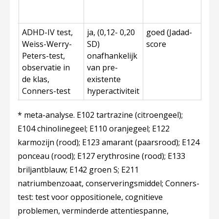
aat
102,
ADHD-IV test,
ja, (0,12- 0,20
goed (Jadad-
22,
Weiss-Werry-
SD)
score
Peters-test,
onafhankelijk
aat
observatie in
van pre-
de klas,
existente
Conners-test
hyperactiviteit
* meta-analyse. E102 tartrazine (citroengeel);
E104 chinolinegeel; E110 oranjegeel; E122
karmozijn (rood); E123 amarant (paarsrood); E124
ponceau (rood); E127 erythrosine (rood); E133
briljantblauw; E142 groen S; E211
natriumbenzoaat, conserveringsmiddel; Conners-
test: test voor oppositionele, cognitieve
problemen, verminderde attentiespanne,