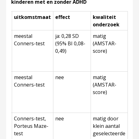
kinderen met en zonder ADHD
ief
uitkomstmaat
effect
kwaliteit
onderzoek
meestal
ja: 0,28 SD
matig
Conners-test
(95% BI 0,08-
(AMSTAR-
0,49)
score)
meestal
nee
matig
Conners-test
(AMSTAR-
score)
Conners-test,
nee
matig door
p,
Porteus Maze-
klein aantal
test
geselecteerde