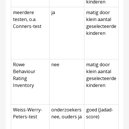
kinderen
E102,
meerdere
ja
matig door
22,
testen, o.a.
klein aantal
27,
Conners-test
geselecteerde
kinderen
p,
naat
Rowe
nee
matig door
Behaviour
klein aantal
del)
Rating
geselecteerde
Inventory
kinderen
E102,
Weiss-Werry-
onderzoekers
goed (Jadad-
24
Peters-test
nee, ouders ja
score)