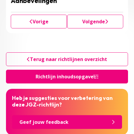
Aanbevelingen
Vorige
Volgende
Terug naar richtlijnen overzicht
Richtlijn inhoudsopgave
Heb je suggesties voor verbetering van
deze JGZ-richtlijn?
Geef jouw feedback