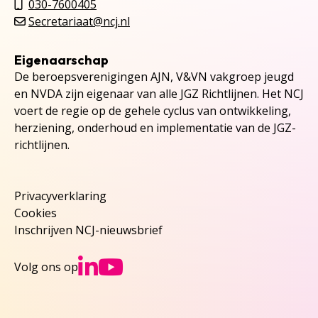
030-7600405
Secretariaat@ncj.nl
Eigenaarschap
De beroepsverenigingen AJN, V&VN vakgroep jeugd
en NVDA zijn eigenaar van alle JGZ Richtlijnen. Het NCJ
voert de regie op de gehele cyclus van ontwikkeling,
herziening, onderhoud en implementatie van de JGZ-
richtlijnen.
Privacyverklaring
Cookies
Inschrijven NCJ-nieuwsbrief
Ga naar NCJs Linked
Ga naar NCJs You
Volg ons op