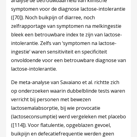
analyse de betrouwbaarheid van klinische
symptomen voor de diagnose lactose-intolerantie
(
[70]
). Noch buikpijn of diarree, noch
zelfrapportage van symptomen na melkingestie
bleek een betrouwbare index te zijn van lactose-
intolerantie. Zelfs van ‘symptomen na lactose-
ingestie’ waren sensitiviteit en specificiteit
onvoldoende voor een betrouwbare diagnose van
lactose-intolerantie.
De meta-analyse van Savaiano et al. richtte zich
op onderzoeken waarin dubbelblinde tests waren
verricht bij personen met bewezen
lactosemalabsorptie, bij wie provocatie
(lactoseconsumptie) werd vergeleken met placebo
(
[114]
). Voor flatulentie, opgeblazen gevoel,
buikpijn en defecatiefrequentie werden geen