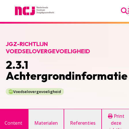
Ga
Nederlands Centrum Jeugdgezondheid
JGZ-RICHTLIJN
VOEDSELOVERGEVOELIGHEID
2.3.1
Achtergrondinformatie
Voedselovergevoeligheid
Print
Content
Materialen
Referenties
deze