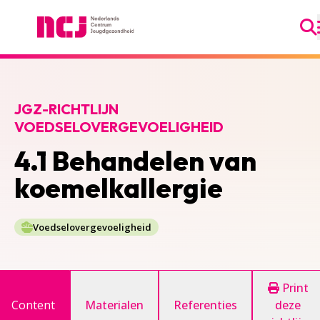
Ga
Nederlands Centrum Jeugdgezondheid
JGZ-RICHTLIJN
VOEDSELOVERGEVOELIGHEID
4.1 Behandelen van
koemelkallergie
Voedselovergevoeligheid
Print
Content
Materialen
Referenties
deze