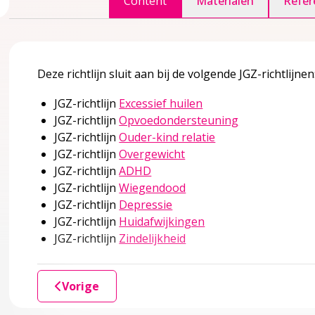
Content
Materialen
Refer
ccordion over 1 Inleiding
Deze richtlijn sluit aan bij de volgende JGZ-richtlijnen
Deze linkt opent in 
JGZ-richtlijn
Excessief huilen
er?
Deze linkt ope
JGZ-richtlijn
Opvoedondersteuning
Deze linkt opent i
JGZ-richtlijn
Ouder-kind relatie
edoeld?
Deze linkt opent in een 
JGZ-richtlijn
Overgewicht
Deze linkt opent in een nieuw 
JGZ-richtlijn
ADHD
Deze linkt opent in een 
JGZ-richtlijn
Wiegendood
Deze linkt opent in een ni
JGZ-richtlijn
Depressie
ule
accordion over 2 Kennismodule
Deze linkt opent in 
JGZ-richtlijn
Huidafwijkingen
Deze linkt opent in een 
JGZ-richtlijn
Zindelijkheid
Vorige