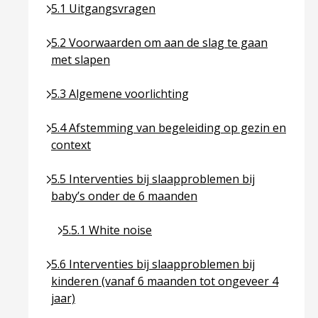
Ga naar pagina over 5.1 Uitgangsvragen
5.1 Uitgangsvragen
Ga naar pagina over 5.2 Voorwaarden om aan de sl
5.2 Voorwaarden om aan de slag te gaan
met slapen
Ga naar pagina over 5.3 Algemene voorlichting
5.3 Algemene voorlichting
Ga naar pagina over 5.4 Afstemming van begeleidin
5.4 Afstemming van begeleiding op gezin en
context
Ga naar pagina over 5.5 Interventies bij slaapprob
5.5 Interventies bij slaapproblemen bij
baby’s onder de 6 maanden
Ga naar pagina over 5.5.1 White noise
5.5.1 White noise
Ga naar pagina over 5.6 Interventies bij slaapprob
5.6 Interventies bij slaapproblemen bij
kinderen (vanaf 6 maanden tot ongeveer 4
jaar)