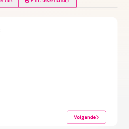
enties
Print deze richtlijn
:
een nieuw tabblad
nt in een nieuw tabblad
n een nieuw tabblad
nieuw tabblad
tabblad
nieuw tabblad
euw tabblad
een nieuw tabblad
nieuw tabblad
Volgende