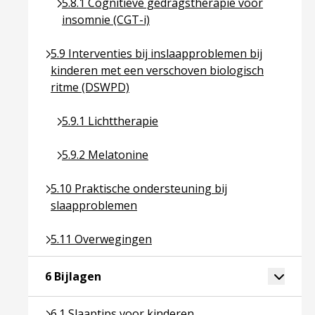
Ga naar pagina over 5.8.1 Cognitieve gedragsthe
5.8.1 Cognitieve gedragstherapie voor
insomnie (CGT-i)
Ga naar pagina over 5.9 Interventies bij inslaapp
5.9 Interventies bij inslaapproblemen bij
kinderen met een verschoven biologisch
ritme (DSWPD)
Ga naar pagina over 5.9.1 Lichttherapie
5.9.1 Lichttherapie
Ga naar pagina over 5.9.2 Melatonine
5.9.2 Melatonine
Ga naar pagina over 5.10 Praktische ondersteunin
5.10 Praktische ondersteuning bij
slaapproblemen
Ga naar pagina over 5.11 Overwegingen
5.11 Overwegingen
Ga naar pagina over 6 Bijlagen
Toggle 
6 Bijlagen
Ga naar pagina over 6.1 Slaaptips voor kinderen
6.1 Slaaptips voor kinderen