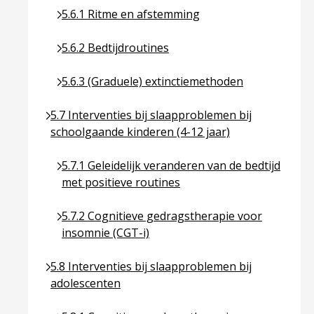
Ga naar pagina over 5.6.1 Ritme en afstemming
5.6.1 Ritme en afstemming
Ga naar pagina over 5.6.2 Bedtijdroutines
5.6.2 Bedtijdroutines
Ga naar pagina over 5.6.3 (Graduele) extinctiem
5.6.3 (Graduele) extinctiemethoden
Ga naar pagina over 5.7 Interventies bij slaapprob
5.7 Interventies bij slaapproblemen bij
schoolgaande kinderen (4-12 jaar)
Ga naar pagina over 5.7.1 Geleidelijk veranderen 
5.7.1 Geleidelijk veranderen van de bedtijd
met positieve routines
Ga naar pagina over 5.7.2 Cognitieve gedragsthe
5.7.2 Cognitieve gedragstherapie voor
insomnie (CGT-i)
Ga naar pagina over 5.8 Interventies bij slaapprob
5.8 Interventies bij slaapproblemen bij
adolescenten