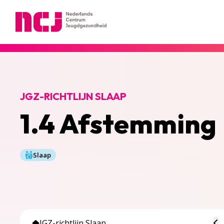
Nederlands Centrum Jeugdgezondheid
JGZ-RICHTLIJN SLAAP
1.4 Afstemming
Slaap
To
JGZ-richtlijn Slaap