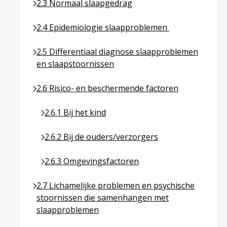
Ga naar pagina over 2.3 Normaal slaapgedrag
2.3 Normaal slaapgedrag
Ga naar pagina over 2.4 Epidemiologie slaapprob
2.4 Epidemiologie slaapproblemen
Ga naar pagina over 2.5 Differentiaal diagnose sl
2.5 Differentiaal diagnose slaapproblemen
en slaapstoornissen
Ga naar pagina over 2.6 Risico- en beschermende f
2.6 Risico- en beschermende factoren
Ga naar pagina over 2.6.1 Bij het kind
2.6.1 Bij het kind
Ga naar pagina over 2.6.2 Bij de ouders/verzorge
2.6.2 Bij de ouders/verzorgers
Ga naar pagina over 2.6.3 Omgevingsfactoren
2.6.3 Omgevingsfactoren
Ga naar pagina over 2.7 Lichamelijke problemen 
2.7 Lichamelijke problemen en psychische
stoornissen die samenhangen met
slaapproblemen