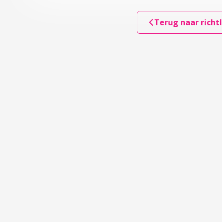
Terug naar richtl
lemen
aapproblemen en slaapstoornissen
actoren
rs
en psychische stoornissen die samenhangen met slaapprobl