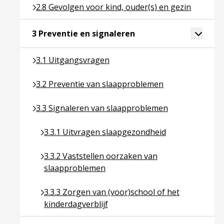
Ga naar pagina over 2.8 Gevolgen voor kind, ouder(
2.8 Gevolgen voor kind, ouder(s) en gezin
Ga naar pagina over 3 P
Toggle 
3 Preventie en signaleren
Ga naar pagina over 3.1 Uitgangsvragen
3.1 Uitgangsvragen
Ga naar pagina over 3.2 Preventie van slaapprobl
3.2 Preventie van slaapproblemen
Ga naar pagina over 3.3 Signaleren van slaapprob
3.3 Signaleren van slaapproblemen
Ga naar pagina over 3.3.1 Uitvragen slaapgezon
3.3.1 Uitvragen slaapgezondheid
Ga naar pagina over 3.3.2 Vaststellen oorzaken
3.3.2 Vaststellen oorzaken van
slaapproblemen
Ga naar pagina over 3.3.3 Zorgen van (voor)schoo
3.3.3 Zorgen van (voor)school of het
kinderdagverblijf