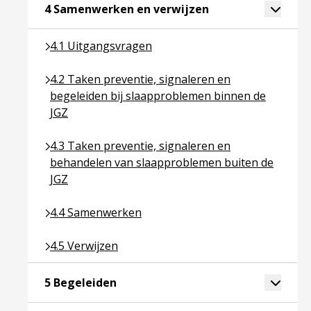
Ga naar pagina ove
Toggle 
4 Samenwerken en verwijzen
Ga naar pagina over 4.1 Uitgangsvragen
4.1 Uitgangsvragen
Ga naar pagina over 4.2 Taken preventie, signaler
4.2 Taken preventie, signaleren en
begeleiden bij slaapproblemen binnen de
JGZ
Ga naar pagina over 4.3 Taken preventie, signale
4.3 Taken preventie, signaleren en
behandelen van slaapproblemen buiten de
JGZ
Ga naar pagina over 4.4 Samenwerken
4.4 Samenwerken
Ga naar pagina over 4.5 Verwijzen
4.5 Verwijzen
Ga naar pagina over 5 Begeleiden
Toggle 
5 Begeleiden