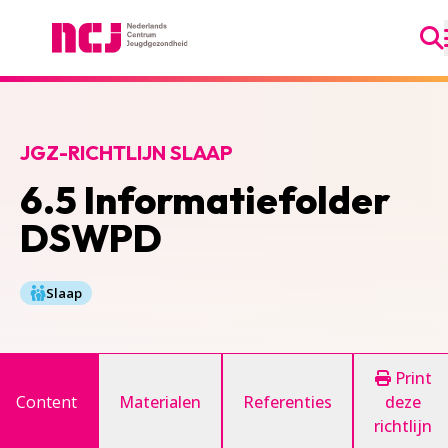
Ga
Nederlands Centrum Jeugdgezondheid
JGZ-RICHTLIJN SLAAP
6.5 Informatiefolder
DSWPD
Slaap
Print
Content
Materialen
Referenties
deze
richtlijn