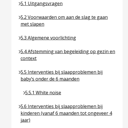
Ga naar pagina over 5.1 Uitgangsvragen
5.1 Uitgangsvragen
Ga naar pagina over 5.2 Voorwaarden om aan de sl
5.2 Voorwaarden om aan de slag te gaan
met slapen
Ga naar pagina over 5.3 Algemene voorlichting
5.3 Algemene voorlichting
Ga naar pagina over 5.4 Afstemming van begeleidin
5.4 Afstemming van begeleiding op gezin en
context
Ga naar pagina over 5.5 Interventies bij slaapprob
5.5 Interventies bij slaapproblemen bij
baby’s onder de 6 maanden
Ga naar pagina over 5.5.1 White noise
5.5.1 White noise
Ga naar pagina over 5.6 Interventies bij slaapprob
5.6 Interventies bij slaapproblemen bij
kinderen (vanaf 6 maanden tot ongeveer 4
jaar)