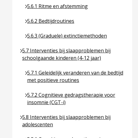
Ga naar pagina over 5.6.1 Ritme en afstemming
5.6.1 Ritme en afstemming
Ga naar pagina over 5.6.2 Bedtijdroutines
5.6.2 Bedtijdroutines
Ga naar pagina over 5.6.3 (Graduele) extinctiem
5.6.3 (Graduele) extinctiemethoden
Ga naar pagina over 5.7 Interventies bij slaapprob
5.7 Interventies bij slaapproblemen bij
schoolgaande kinderen (4-12 jaar)
Ga naar pagina over 5.7.1 Geleidelijk veranderen 
5.7.1 Geleidelijk veranderen van de bedtijd
met positieve routines
Ga naar pagina over 5.7.2 Cognitieve gedragsthe
5.7.2 Cognitieve gedragstherapie voor
insomnie (CGT-i)
Ga naar pagina over 5.8 Interventies bij slaapprob
5.8 Interventies bij slaapproblemen bij
adolescenten