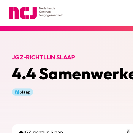
Nederlands Centrum Jeugdgezondheid
JGZ-RICHTLIJN SLAAP
4.4 Samenwerk
Slaap
To
JGZ-richtlijn Slaap