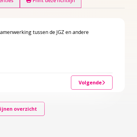
enties
Print deze richtlijn
samenwerking tussen de JGZ en andere
Volgende
ijnen overzicht