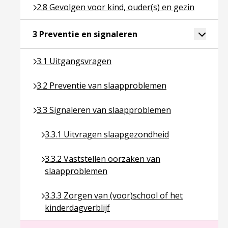
Ga naar pagina over 2.8 Gevolgen voor kind, ouder(
2.8 Gevolgen voor kind, ouder(s) en gezin
Ga naar pagina over 3 P
Toggle 
3 Preventie en signaleren
Ga naar pagina over 3.1 Uitgangsvragen
3.1 Uitgangsvragen
Ga naar pagina over 3.2 Preventie van slaapprobl
3.2 Preventie van slaapproblemen
Ga naar pagina over 3.3 Signaleren van slaapprob
3.3 Signaleren van slaapproblemen
Ga naar pagina over 3.3.1 Uitvragen slaapgezon
3.3.1 Uitvragen slaapgezondheid
Ga naar pagina over 3.3.2 Vaststellen oorzaken
3.3.2 Vaststellen oorzaken van
slaapproblemen
Ga naar pagina over 3.3.3 Zorgen van (voor)schoo
3.3.3 Zorgen van (voor)school of het
kinderdagverblijf