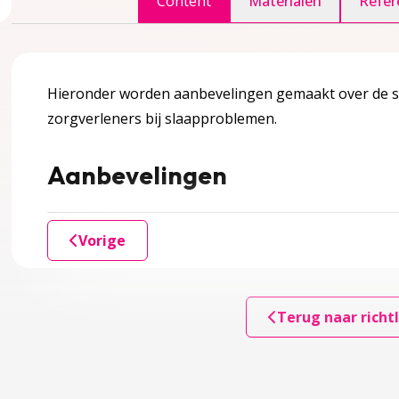
Content
Materialen
Refer
accordion over 1 Inleiding
Hieronder worden aanbevelingen gemaakt over de 
zorgverleners bij slaapproblemen.
er?
Aanbevelingen
edoeld?
Vorige
ule
accordion over 2 Kennismodule
Terug naar richtl