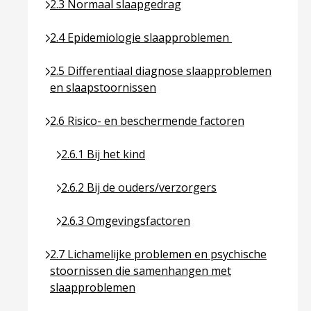
Ga naar pagina over 2.3 Normaal slaapgedrag
2.3 Normaal slaapgedrag
Ga naar pagina over 2.4 Epidemiologie slaapprob
2.4 Epidemiologie slaapproblemen
Ga naar pagina over 2.5 Differentiaal diagnose sl
2.5 Differentiaal diagnose slaapproblemen
en slaapstoornissen
Ga naar pagina over 2.6 Risico- en beschermende f
2.6 Risico- en beschermende factoren
Ga naar pagina over 2.6.1 Bij het kind
2.6.1 Bij het kind
Ga naar pagina over 2.6.2 Bij de ouders/verzorge
2.6.2 Bij de ouders/verzorgers
Ga naar pagina over 2.6.3 Omgevingsfactoren
2.6.3 Omgevingsfactoren
Ga naar pagina over 2.7 Lichamelijke problemen 
2.7 Lichamelijke problemen en psychische
stoornissen die samenhangen met
slaapproblemen