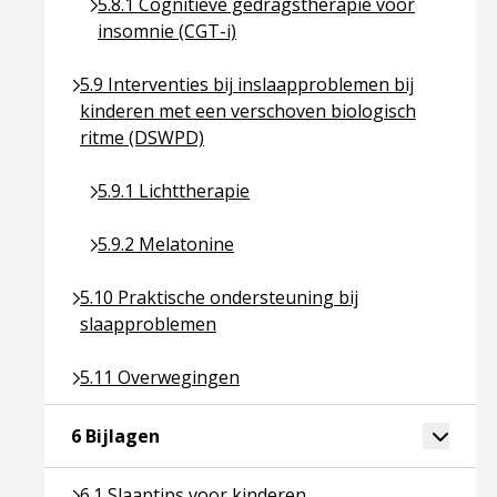
Ga naar pagina over 5.8.1 Cognitieve gedragsthe
5.8.1 Cognitieve gedragstherapie voor
insomnie (CGT-i)
Ga naar pagina over 5.9 Interventies bij inslaapp
5.9 Interventies bij inslaapproblemen bij
kinderen met een verschoven biologisch
ritme (DSWPD)
Ga naar pagina over 5.9.1 Lichttherapie
5.9.1 Lichttherapie
Ga naar pagina over 5.9.2 Melatonine
5.9.2 Melatonine
Ga naar pagina over 5.10 Praktische ondersteunin
5.10 Praktische ondersteuning bij
slaapproblemen
Ga naar pagina over 5.11 Overwegingen
5.11 Overwegingen
Ga naar pagina over 6 Bijlagen
Toggle 
6 Bijlagen
Ga naar pagina over 6.1 Slaaptips voor kinderen
6.1 Slaaptips voor kinderen