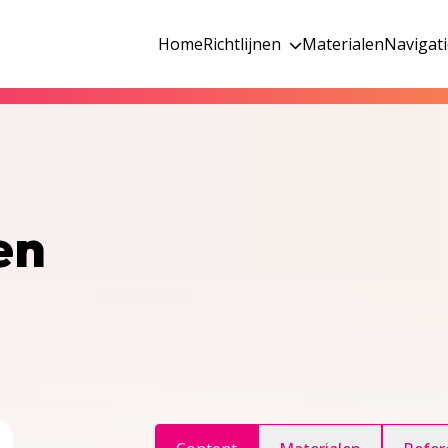
Home
Richtlijnen
Materialen
Navigat
en
ggle inhoudsopgave