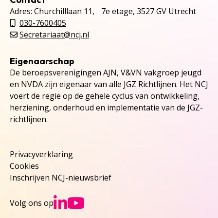
Adres: Churchilllaan 11, 7e etage, 3527 GV Utrecht
030-7600405
Secretariaat@ncj.nl
Eigenaarschap
De beroepsverenigingen AJN, V&VN vakgroep jeugd
en NVDA zijn eigenaar van alle JGZ Richtlijnen. Het NCJ
voert de regie op de gehele cyclus van ontwikkeling,
herziening, onderhoud en implementatie van de JGZ-
richtlijnen.
Privacyverklaring
Cookies
Inschrijven NCJ-nieuwsbrief
Ga naar NCJs Linked
Ga naar NCJs You
Volg ons op