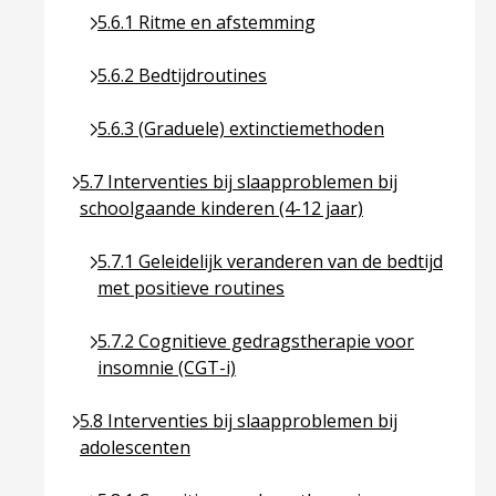
Ga naar pagina over 5.6.1 Ritme en afstemming
5.6.1 Ritme en afstemming
Ga naar pagina over 5.6.2 Bedtijdroutines
5.6.2 Bedtijdroutines
Ga naar pagina over 5.6.3 (Graduele) extinctiem
5.6.3 (Graduele) extinctiemethoden
Ga naar pagina over 5.7 Interventies bij slaapprob
5.7 Interventies bij slaapproblemen bij
schoolgaande kinderen (4-12 jaar)
Ga naar pagina over 5.7.1 Geleidelijk veranderen 
5.7.1 Geleidelijk veranderen van de bedtijd
met positieve routines
Ga naar pagina over 5.7.2 Cognitieve gedragsthe
5.7.2 Cognitieve gedragstherapie voor
insomnie (CGT-i)
Ga naar pagina over 5.8 Interventies bij slaapprob
5.8 Interventies bij slaapproblemen bij
adolescenten