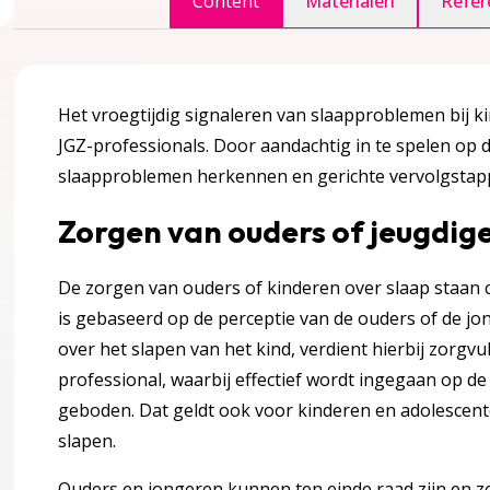
Content
Materialen
Refer
accordion over 1 Inleiding
Het vroegtijdig signaleren van slaapproblemen bij k
JGZ-professionals. Door aandachtig in te spelen op 
er?
slaapproblemen herkennen en gerichte vervolgsta
edoeld?
Zorgen van ouders of jeugdig
De zorgen van ouders of kinderen over slaap staan c
is gebaseerd op de perceptie van de ouders of de jon
ule
accordion over 2 Kennismodule
over het slapen van het kind, verdient hierbij zorgv
professional, waarbij effectief wordt ingegaan op d
geboden. Dat geldt ook voor kinderen en adolescen
slapen.
Ouders en jongeren kunnen ten einde raad zijn en ze