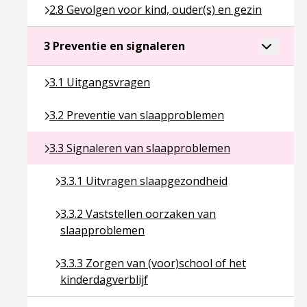
Ga naar pagina over 2.8 Gevolgen voor kind, ouder(
2.8 Gevolgen voor kind, ouder(s) en gezin
Ga naar pagina over 3 P
Toggle a
3 Preventie en signaleren
Ga naar pagina over 3.1 Uitgangsvragen
3.1 Uitgangsvragen
Ga naar pagina over 3.2 Preventie van slaapprobl
3.2 Preventie van slaapproblemen
Ga naar pagina over 3.3 Signaleren van slaapprob
3.3 Signaleren van slaapproblemen
Ga naar pagina over 3.3.1 Uitvragen slaapgezon
3.3.1 Uitvragen slaapgezondheid
Ga naar pagina over 3.3.2 Vaststellen oorzaken
3.3.2 Vaststellen oorzaken van
slaapproblemen
Ga naar pagina over 3.3.3 Zorgen van (voor)schoo
3.3.3 Zorgen van (voor)school of het
kinderdagverblijf