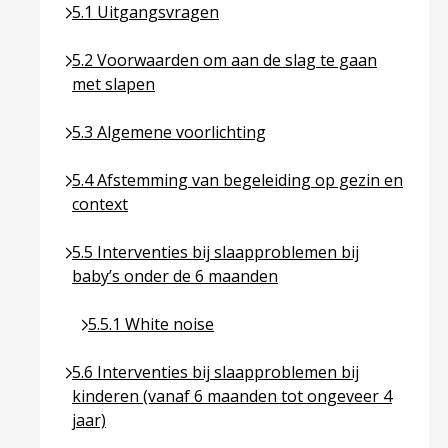
Ga naar pagina over 5.1 Uitgangsvragen
5.1 Uitgangsvragen
Ga naar pagina over 5.2 Voorwaarden om aan de sl
5.2 Voorwaarden om aan de slag te gaan
met slapen
Ga naar pagina over 5.3 Algemene voorlichting
5.3 Algemene voorlichting
Ga naar pagina over 5.4 Afstemming van begeleidin
5.4 Afstemming van begeleiding op gezin en
context
Ga naar pagina over 5.5 Interventies bij slaapprob
5.5 Interventies bij slaapproblemen bij
baby’s onder de 6 maanden
Ga naar pagina over 5.5.1 White noise
5.5.1 White noise
Ga naar pagina over 5.6 Interventies bij slaapprob
5.6 Interventies bij slaapproblemen bij
kinderen (vanaf 6 maanden tot ongeveer 4
jaar)