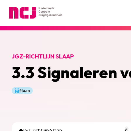
Nederlands Centrum Jeugdgezondheid
JGZ-RICHTLIJN SLAAP
3.3 Signaleren 
Slaap
To
JGZ-richtlijn Slaap