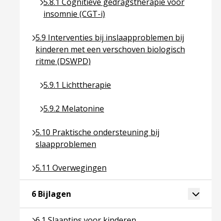
Ga naar pagina over 5.8.1 Cognitieve gedragsthe
5.8.1 Cognitieve gedragstherapie voor
insomnie (CGT-i)
Ga naar pagina over 5.9 Interventies bij inslaapp
5.9 Interventies bij inslaapproblemen bij
kinderen met een verschoven biologisch
ritme (DSWPD)
Ga naar pagina over 5.9.1 Lichttherapie
5.9.1 Lichttherapie
Ga naar pagina over 5.9.2 Melatonine
5.9.2 Melatonine
Ga naar pagina over 5.10 Praktische ondersteunin
5.10 Praktische ondersteuning bij
slaapproblemen
Ga naar pagina over 5.11 Overwegingen
5.11 Overwegingen
Ga naar pagina over 6 Bijlagen
Toggle 
6 Bijlagen
Ga naar pagina over 6.1 Slaaptips voor kinderen
6.1 Slaaptips voor kinderen