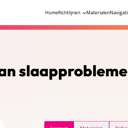
Home
Richtlijnen
Materialen
Navigat
van slaapproblem
ggle inhoudsopgave