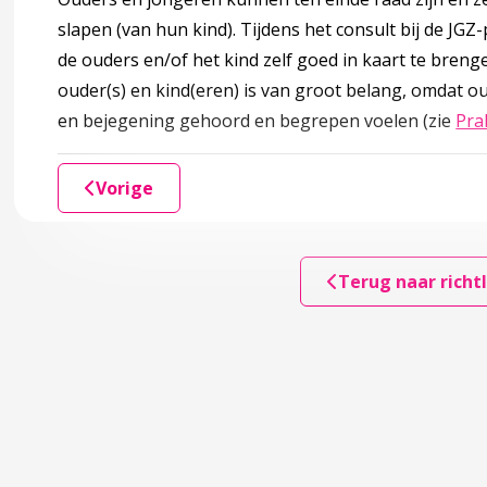
slapen (van hun kind). Tijdens het consult bij de JGZ-
lemen
de ouders en/of het kind zelf goed in kaart te bren
ouder(s) en kind(eren) is van groot belang, omdat o
aapproblemen en slaapstoornissen
en bejegening gehoord en begrepen voelen (zie
Pra
actoren
Vorige
Terug naar richtl
rs
en psychische stoornissen die samenhangen met slaapprobl