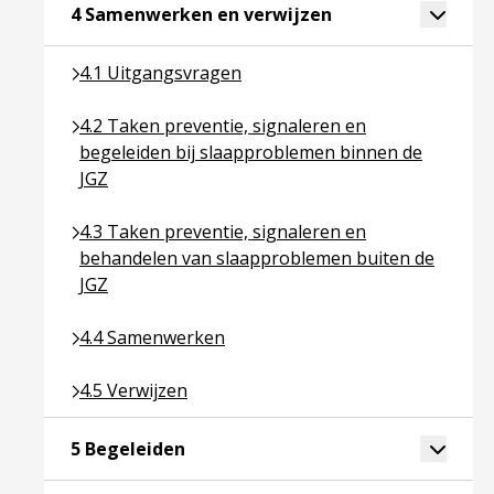
Ga naar pagina ove
Toggle 
4 Samenwerken en verwijzen
Ga naar pagina over 4.1 Uitgangsvragen
4.1 Uitgangsvragen
Ga naar pagina over 4.2 Taken preventie, signaler
4.2 Taken preventie, signaleren en
begeleiden bij slaapproblemen binnen de
JGZ
Ga naar pagina over 4.3 Taken preventie, signale
4.3 Taken preventie, signaleren en
behandelen van slaapproblemen buiten de
JGZ
Ga naar pagina over 4.4 Samenwerken
4.4 Samenwerken
Ga naar pagina over 4.5 Verwijzen
4.5 Verwijzen
Ga naar pagina over 5 Begeleiden
Toggle 
5 Begeleiden