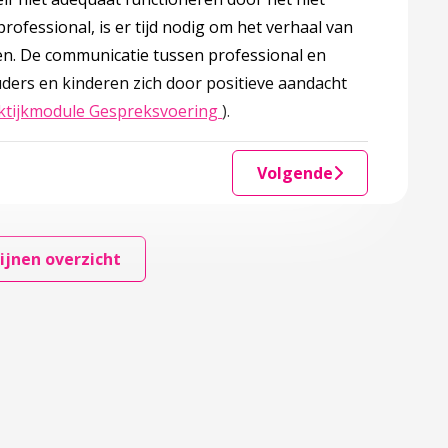
professional, is er tijd nodig om het verhaal van
gen. De communicatie tussen professional en
uders en kinderen zich door positieve aandacht
Deze linkt opent in een nieuw
ktijkmodule Gespreksvoering
).
Volgende
ijnen overzicht
emen