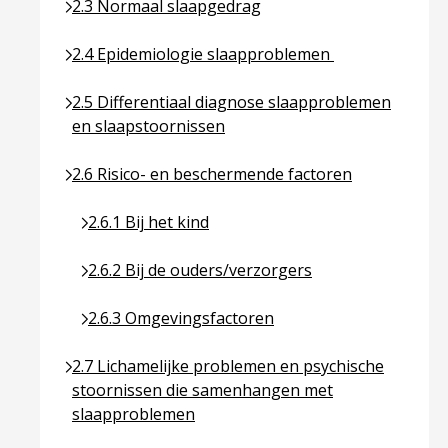
Ga naar pagina over 2.3 Normaal slaapgedrag
2.3 Normaal slaapgedrag
Ga naar pagina over 2.4 Epidemiologie slaapprob
2.4 Epidemiologie slaapproblemen
Ga naar pagina over 2.5 Differentiaal diagnose sl
2.5 Differentiaal diagnose slaapproblemen
en slaapstoornissen
Ga naar pagina over 2.6 Risico- en beschermende f
2.6 Risico- en beschermende factoren
Ga naar pagina over 2.6.1 Bij het kind
2.6.1 Bij het kind
Ga naar pagina over 2.6.2 Bij de ouders/verzorge
2.6.2 Bij de ouders/verzorgers
Ga naar pagina over 2.6.3 Omgevingsfactoren
2.6.3 Omgevingsfactoren
Ga naar pagina over 2.7 Lichamelijke problemen 
2.7 Lichamelijke problemen en psychische
stoornissen die samenhangen met
slaapproblemen