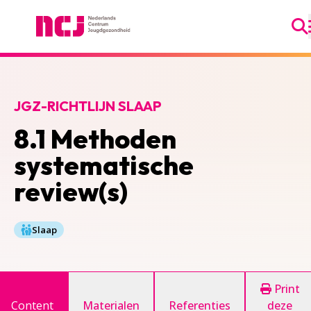
Ga
Nederlands Centrum Jeugdgezondheid
JGZ-RICHTLIJN SLAAP
8.1 Methoden
systematische
review(s)
Slaap
Print
Content
Materialen
Referenties
deze