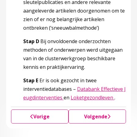
sleutelpublicaties en andere relevante
aangeleverde artikelen doorgenomen om te
zien of er nog belangrijke artikelen
ontbreken (‘sneeuwbalmethode’)
Stap D
Bij onvoldoende onderzochten
methoden of onderwerpen werd uitgegaan
van in de clusterwerkgroep beschikbare
kennis en praktijkervaring.
Stap E
Er is ook gezocht in twee
interventiedatabases –
Databank Effectieve J
Deze linkt opent in een nieuw t
Deze link
eugdinterventies
en
Loketgezondleven
.
Vorige
Volgende