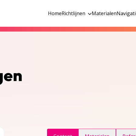
Home
Richtlijnen
Materialen
Navigat
gen
ggle inhoudsopgave