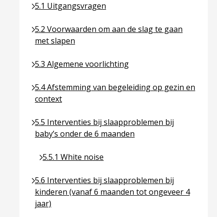
Ga naar pagina over 5.1 Uitgangsvragen
5.1 Uitgangsvragen
Ga naar pagina over 5.2 Voorwaarden om aan de sl
5.2 Voorwaarden om aan de slag te gaan
met slapen
Ga naar pagina over 5.3 Algemene voorlichting
5.3 Algemene voorlichting
Ga naar pagina over 5.4 Afstemming van begeleidin
5.4 Afstemming van begeleiding op gezin en
context
Ga naar pagina over 5.5 Interventies bij slaapprob
5.5 Interventies bij slaapproblemen bij
baby’s onder de 6 maanden
Ga naar pagina over 5.5.1 White noise
5.5.1 White noise
Ga naar pagina over 5.6 Interventies bij slaapprob
5.6 Interventies bij slaapproblemen bij
kinderen (vanaf 6 maanden tot ongeveer 4
jaar)