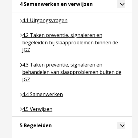
Ga naar pagina ove
Toggle 
4 Samenwerken en verwijzen
Ga naar pagina over 4.1 Uitgangsvragen
4.1 Uitgangsvragen
Ga naar pagina over 4.2 Taken preventie, signaler
4.2 Taken preventie, signaleren en
begeleiden bij slaapproblemen binnen de
JGZ
Ga naar pagina over 4.3 Taken preventie, signale
4.3 Taken preventie, signaleren en
behandelen van slaapproblemen buiten de
JGZ
Ga naar pagina over 4.4 Samenwerken
4.4 Samenwerken
Ga naar pagina over 4.5 Verwijzen
4.5 Verwijzen
Ga naar pagina over 5 Begeleiden
Toggle 
5 Begeleiden