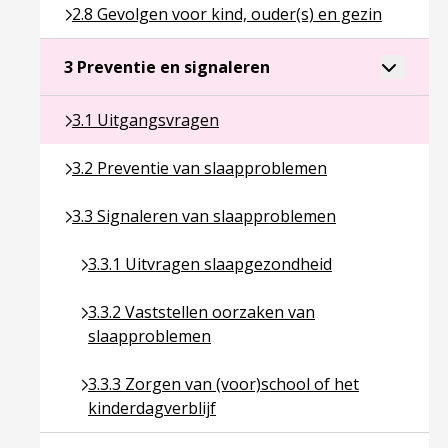
Ga naar pagina over 2.8 Gevolgen voor kind, ouder(
2.8 Gevolgen voor kind, ouder(s) en gezin
Ga naar pagina over 3 P
Toggle a
3 Preventie en signaleren
Ga naar pagina over 3.1 Uitgangsvragen
3.1 Uitgangsvragen
Ga naar pagina over 3.2 Preventie van slaapprobl
3.2 Preventie van slaapproblemen
Ga naar pagina over 3.3 Signaleren van slaapprob
3.3 Signaleren van slaapproblemen
Ga naar pagina over 3.3.1 Uitvragen slaapgezon
3.3.1 Uitvragen slaapgezondheid
Ga naar pagina over 3.3.2 Vaststellen oorzaken
3.3.2 Vaststellen oorzaken van
slaapproblemen
Ga naar pagina over 3.3.3 Zorgen van (voor)schoo
3.3.3 Zorgen van (voor)school of het
kinderdagverblijf