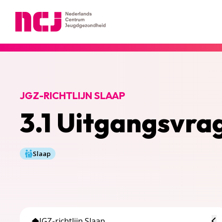
Nederlands Centrum Jeugdgezondheid
JGZ-RICHTLIJN SLAAP
3.1 Uitgangsvra
Slaap
To
JGZ-richtlijn Slaap