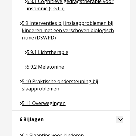
Ga naar pagina over 5.8.1 Cognitieve gedragsthe
5.8.1 Cognitieve gedragstherapie voor
insomnie (CGT-i)
Ga naar pagina over 5.9 Interventies bij inslaapp
5.9 Interventies bij inslaapproblemen bij
kinderen met een verschoven biologisch
ritme (DSWPD)
Ga naar pagina over 5.9.1 Lichttherapie
5.9.1 Lichttherapie
Ga naar pagina over 5.9.2 Melatonine
5.9.2 Melatonine
Ga naar pagina over 5.10 Praktische ondersteunin
5.10 Praktische ondersteuning bij
slaapproblemen
Ga naar pagina over 5.11 Overwegingen
5.11 Overwegingen
Ga naar pagina over 6 Bijlagen
Toggle 
6 Bijlagen
Ga naar pagina over 6.1 Slaaptips voor kinderen
6.1 Slaaptips voor kinderen