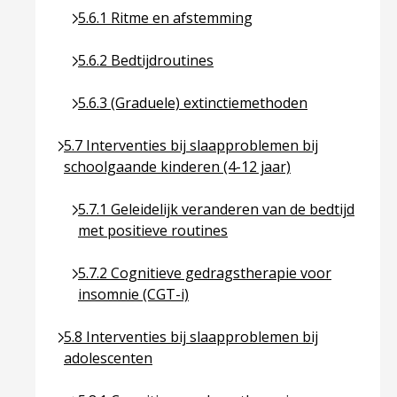
Ga naar pagina over 5.6.1 Ritme en afstemming
5.6.1 Ritme en afstemming
Ga naar pagina over 5.6.2 Bedtijdroutines
5.6.2 Bedtijdroutines
Ga naar pagina over 5.6.3 (Graduele) extinctiem
5.6.3 (Graduele) extinctiemethoden
Ga naar pagina over 5.7 Interventies bij slaapprob
5.7 Interventies bij slaapproblemen bij
schoolgaande kinderen (4-12 jaar)
Ga naar pagina over 5.7.1 Geleidelijk veranderen 
5.7.1 Geleidelijk veranderen van de bedtijd
met positieve routines
Ga naar pagina over 5.7.2 Cognitieve gedragsthe
5.7.2 Cognitieve gedragstherapie voor
insomnie (CGT-i)
Ga naar pagina over 5.8 Interventies bij slaapprob
5.8 Interventies bij slaapproblemen bij
adolescenten