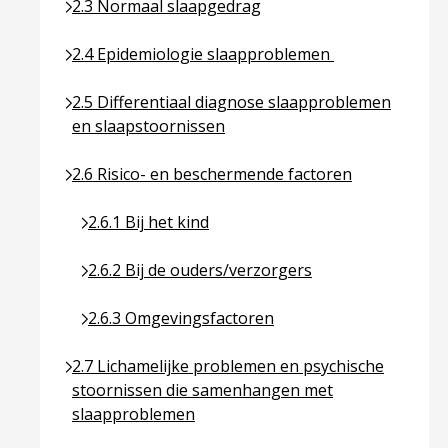
Ga naar pagina over 2.3 Normaal slaapgedrag
2.3 Normaal slaapgedrag
Ga naar pagina over 2.4 Epidemiologie slaapprob
2.4 Epidemiologie slaapproblemen
Ga naar pagina over 2.5 Differentiaal diagnose sl
2.5 Differentiaal diagnose slaapproblemen
en slaapstoornissen
Ga naar pagina over 2.6 Risico- en beschermende f
2.6 Risico- en beschermende factoren
Ga naar pagina over 2.6.1 Bij het kind
2.6.1 Bij het kind
Ga naar pagina over 2.6.2 Bij de ouders/verzorge
2.6.2 Bij de ouders/verzorgers
Ga naar pagina over 2.6.3 Omgevingsfactoren
2.6.3 Omgevingsfactoren
Ga naar pagina over 2.7 Lichamelijke problemen 
2.7 Lichamelijke problemen en psychische
stoornissen die samenhangen met
slaapproblemen