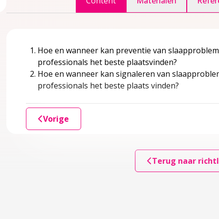
Content
Materialen
Refer
accordion over 1 Inleiding
Hoe en wanneer kan preventie van slaapprobleme
professionals het beste plaatsvinden?
Hoe en wanneer kan signaleren van slaapproblem
er?
professionals het beste plaats vinden?
edoeld?
Vorige
ule
accordion over 2 Kennismodule
Terug naar richtl