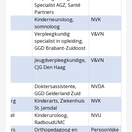
Specialist AGZ, Santé
Partners
len
Kinderneuroloog,
NVK
somnoloog
Verpleegkundig
V&VN
ie
specialist in opleiding,
4)
GGD Brabant-Zuidoost
Jeugdverpleegkundige,
V&VN
n
CJG Den Haag
4)
Doktersassistente,
NVDA
GGD Gelderland Zuid
nenberg
Kinderarts, Ziekenhuis
NVK
St. Jansdal
de Wall
Kinderuroloog,
NVU
RadboudUMC
jermars
Orthopedagoog en
Persoonlijke