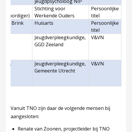
jeugdpsycholoog NIP
emius
Stichting voor
Persoonlijke
genwoordiger)
Werkende Ouders
titel
n den Brink
Huisarts
Persoonlijke
titel
Jeugdverpleegkundige,
V&VN
r Jagt
GGD Zeeland
)
Jeugdverpleegkundige,
V&VN
kmans
Gemeente Utrecht
)
Vanuit TNO zijn daar de volgende mensen bij
aangesloten:
Renate van Zoonen, projectleider bij TNO