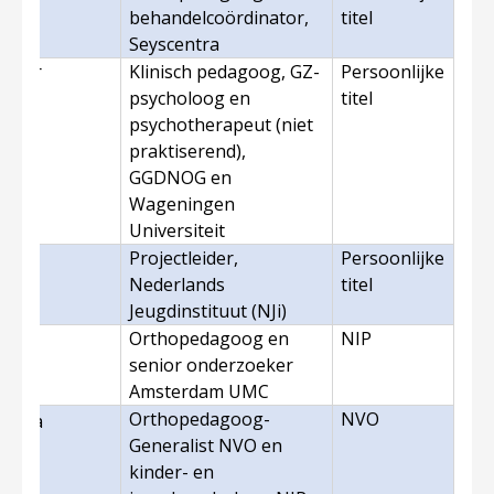
behandelcoördinator,
titel
Seyscentra
'Hoir
Klinisch pedagoog, GZ-
Persoonlijke
psycholoog en
titel
psychotherapeut (niet
praktiserend),
GGDNOG en
Wageningen
Universiteit
Projectleider,
Persoonlijke
Nederlands
titel
Jeugdinstituut (NJi)
ler
Orthopedagoog en
NIP
senior onderzoeker
Amsterdam UMC
Orthopedagoog-
NVO
nninga
Generalist NVO en
)
kinder- en