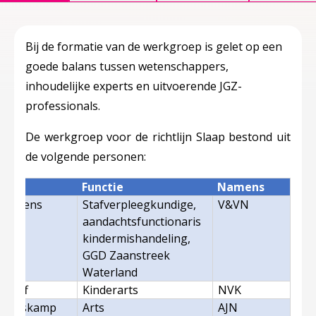
Bij de formatie van de werkgroep is gelet op een
goede balans tussen wetenschappers,
inhoudelijke experts en uitvoerende JGZ-
professionals.
De werkgroep voor de richtlijn Slaap bestond uit
de volgende personen:
Functie
Namens
-Remkens
Stafverpleegkundige,
V&VN
aandachtsfunctionaris
kindermishandeling,
GGD Zaanstreek
Waterland
ruijff
Kinderarts
NVK
t Harskamp
Arts
AJN