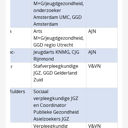
M+G/jeugdgezondheid,
onderzoeker
Amsterdam UMC, GGD
Amsterdam
azema
Arts
AJN
M+G/jeugdgezondheid,
GGD regio Utrecht
 Almac-
Jeugdarts KNMG, CJG
AJN
Rijnmond
Stafverpleegkundige
V&VN
Ruiter
JGZ, GGD Gelderland
)
Zuid
m – Mulders
Sociaal
verpleegkundige JGZ
en Coordinator
Publieke Gezondheid
Asielzoekers JGZ
Verpleegkundig
V&VN