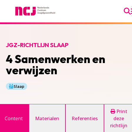
Ga
Nederlands Centrum Jeugdgezondheid
JGZ-RICHTLIJN SLAAP
4 Samenwerken en
verwijzen
Slaap
Print
Content
Materialen
Referenties
deze
richtlijn