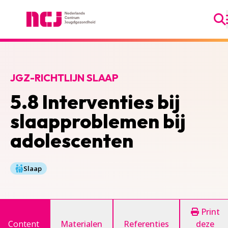
Ga
Nederlands Centrum Jeugdgezondheid
JGZ-RICHTLIJN SLAAP
5.8 Interventies bij
slaapproblemen bij
adolescenten
Slaap
Print
Content
Materialen
Referenties
deze