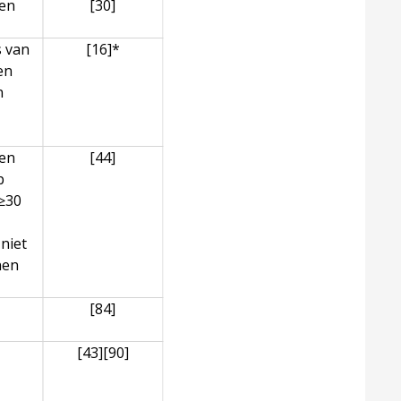
ren
[30]
s van
[16]
*
en
n
ren
[44]
p
 ≥30
niet
nen
[84]
emen
[43]
[90]