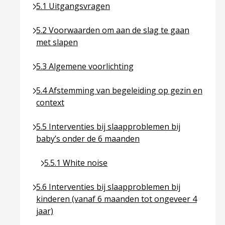
Ga naar pagina over 5.1 Uitgangsvragen
5.1 Uitgangsvragen
Ga naar pagina over 5.2 Voorwaarden om aan de sl
5.2 Voorwaarden om aan de slag te gaan
met slapen
Ga naar pagina over 5.3 Algemene voorlichting
5.3 Algemene voorlichting
Ga naar pagina over 5.4 Afstemming van begeleidin
5.4 Afstemming van begeleiding op gezin en
context
Ga naar pagina over 5.5 Interventies bij slaapprob
5.5 Interventies bij slaapproblemen bij
baby’s onder de 6 maanden
Ga naar pagina over 5.5.1 White noise
5.5.1 White noise
Ga naar pagina over 5.6 Interventies bij slaapprob
5.6 Interventies bij slaapproblemen bij
kinderen (vanaf 6 maanden tot ongeveer 4
jaar)