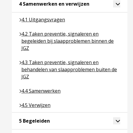
Ga naar pagina ove
Toggle 
4 Samenwerken en verwijzen
Ga naar pagina over 4.1 Uitgangsvragen
4.1 Uitgangsvragen
Ga naar pagina over 4.2 Taken preventie, signaler
4.2 Taken preventie, signaleren en
begeleiden bij slaapproblemen binnen de
JGZ
Ga naar pagina over 4.3 Taken preventie, signale
4.3 Taken preventie, signaleren en
behandelen van slaapproblemen buiten de
JGZ
Ga naar pagina over 4.4 Samenwerken
4.4 Samenwerken
Ga naar pagina over 4.5 Verwijzen
4.5 Verwijzen
Ga naar pagina over 5 Begeleiden
Toggle 
5 Begeleiden