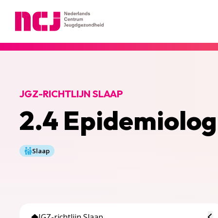
Nederlands Centrum Jeugdgezondheid
JGZ-RICHTLIJN SLAAP
2.4 Epidemiolo
Slaap
To
JGZ-richtlijn Slaap