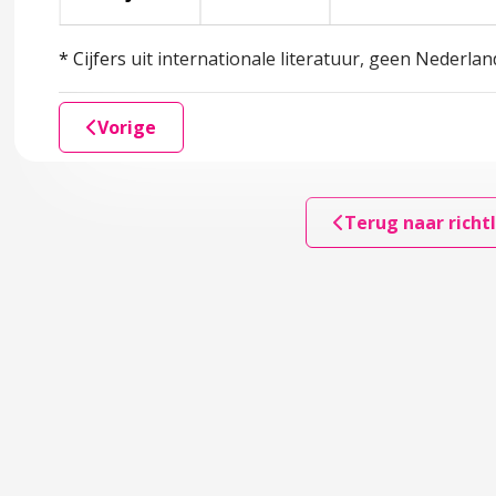
s) en gezin
* Cijfers uit internationale literatuur, geen Neder
reventie en signaleren
accordion over 3 Preventie en signaleren
Vorige
emen
Terug naar richtl
lemen
dheid
 van slaapproblemen
l of het kinderdagverblijf