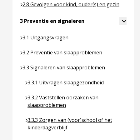
Ga naar pagina over 2.8 Gevolgen voor kind, ouder(
2.8 Gevolgen voor kind, ouder(s) en gezin
Ga naar pagina over 3 P
Toggle 
3 Preventie en signaleren
Ga naar pagina over 3.1 Uitgangsvragen
3.1 Uitgangsvragen
Ga naar pagina over 3.2 Preventie van slaapprobl
3.2 Preventie van slaapproblemen
Ga naar pagina over 3.3 Signaleren van slaapprob
3.3 Signaleren van slaapproblemen
Ga naar pagina over 3.3.1 Uitvragen slaapgezon
3.3.1 Uitvragen slaapgezondheid
Ga naar pagina over 3.3.2 Vaststellen oorzaken
3.3.2 Vaststellen oorzaken van
slaapproblemen
Ga naar pagina over 3.3.3 Zorgen van (voor)schoo
3.3.3 Zorgen van (voor)school of het
kinderdagverblijf