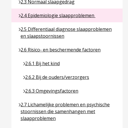
Ga naar pagina over 2.3 Normaal slaapgedrag
2.3 Normaal slaapgedrag
Ga naar pagina over 2.4 Epidemiologie slaapprob
2.4 Epidemiologie slaapproblemen
Ga naar pagina over 2.5 Differentiaal diagnose sl
2.5 Differentiaal diagnose slaapproblemen
en slaapstoornissen
Ga naar pagina over 2.6 Risico- en beschermende f
2.6 Risico- en beschermende factoren
Ga naar pagina over 2.6.1 Bij het kind
2.6.1 Bij het kind
Ga naar pagina over 2.6.2 Bij de ouders/verzorge
2.6.2 Bij de ouders/verzorgers
Ga naar pagina over 2.6.3 Omgevingsfactoren
2.6.3 Omgevingsfactoren
Ga naar pagina over 2.7 Lichamelijke problemen 
2.7 Lichamelijke problemen en psychische
stoornissen die samenhangen met
slaapproblemen