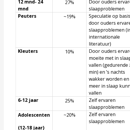
12 mnd- 24
Door ouders erva
27%
mnd
slaapproblemen
lemen
Peuters
Speculatie op basi
~19%
door ouders ervar
aapproblemen en slaapstoornissen
slaapproblemen (i
internationale
literatuur)
actoren
Kleuters
Door ouders erva
10%
moeite met in slaa
vallen (gedurende
min) en ’s nachts
rs
wakker worden en 
meer in slaap kun
vallen
6-12 jaar
Zelf ervaren
25%
en psychische stoornissen die samenhangen met slaapprobl
slaapproblemen
Zelf ervaren
Adolescenten
~20%
slaapproblemen
(12-18 jaar)