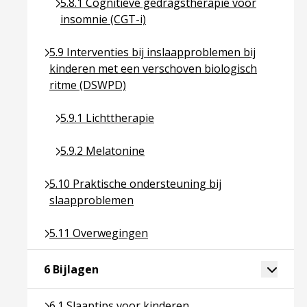
Ga naar pagina over 5.8.1 Cognitieve gedragsthe
5.8.1 Cognitieve gedragstherapie voor
insomnie (CGT-i)
Ga naar pagina over 5.9 Interventies bij inslaapp
5.9 Interventies bij inslaapproblemen bij
kinderen met een verschoven biologisch
ritme (DSWPD)
Ga naar pagina over 5.9.1 Lichttherapie
5.9.1 Lichttherapie
Ga naar pagina over 5.9.2 Melatonine
5.9.2 Melatonine
Ga naar pagina over 5.10 Praktische ondersteunin
5.10 Praktische ondersteuning bij
slaapproblemen
Ga naar pagina over 5.11 Overwegingen
5.11 Overwegingen
Ga naar pagina over 6 Bijlagen
Toggle 
6 Bijlagen
Ga naar pagina over 6.1 Slaaptips voor kinderen
6.1 Slaaptips voor kinderen