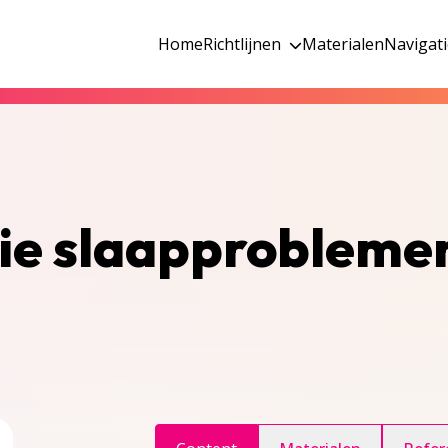
Home
Richtlijnen
Materialen
Navigat
gie slaapprobleme
ggle inhoudsopgave