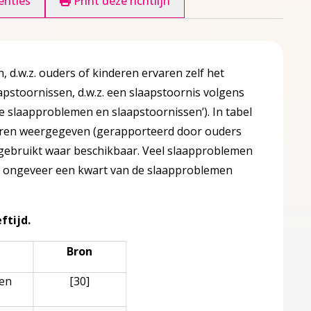
enties
Print deze richtlijn
d.w.z. ouders of kinderen ervaren zelf het
apstoornissen, d.w.z. een slaapstoornis volgens
se slaapproblemen en slaapstoornissen’). In tabel
deren weergegeven (gerapporteerd door ouders
rs gebruikt waar beschikbaar. Veel slaapproblemen
ar ongeveer een kwart van de slaapproblemen
ftijd.
Bron
ren
[30]