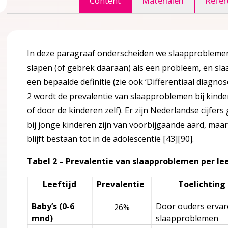
Content
Materialen
Refer
accordion over 1 Inleiding
In deze paragraaf onderscheiden we slaapproblemen, 
slapen (of gebrek daaraan) als een probleem, en sla
er?
een bepaalde definitie (zie ook ‘Differentiaal diagno
2 wordt de prevalentie van slaapproblemen bij kin
edoeld?
of door de kinderen zelf). Er zijn Nederlandse cijfe
bij jonge kinderen zijn van voorbijgaande aard, ma
blijft bestaan tot in de adolescentie
[43]
[90]
.
ule
ccordion over 2 Kennismodule
Tabel 2 – Prevalentie van slaapproblemen per lee
Leeftijd
Prevalentie
Toelichting
Baby’s (0-6
Door ouders erva
26%
mnd)
slaapproblemen