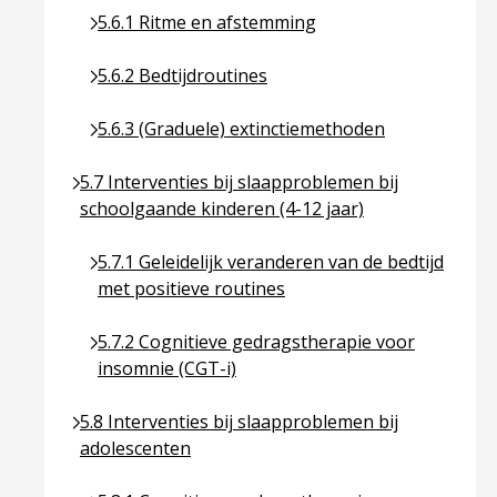
Ga naar pagina over 5.6.1 Ritme en afstemming
5.6.1 Ritme en afstemming
Ga naar pagina over 5.6.2 Bedtijdroutines
5.6.2 Bedtijdroutines
Ga naar pagina over 5.6.3 (Graduele) extinctiem
5.6.3 (Graduele) extinctiemethoden
Ga naar pagina over 5.7 Interventies bij slaapprob
5.7 Interventies bij slaapproblemen bij
schoolgaande kinderen (4-12 jaar)
Ga naar pagina over 5.7.1 Geleidelijk veranderen 
5.7.1 Geleidelijk veranderen van de bedtijd
met positieve routines
Ga naar pagina over 5.7.2 Cognitieve gedragsthe
5.7.2 Cognitieve gedragstherapie voor
insomnie (CGT-i)
Ga naar pagina over 5.8 Interventies bij slaapprob
5.8 Interventies bij slaapproblemen bij
adolescenten