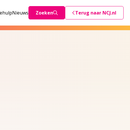
iehulp
Nieuws
Zoeken
Terug naar NCJ.nl
Deze link stuurt je teru