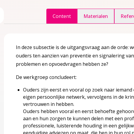
ggle inhoudsopgave
Content
Materialen
Refer
accordion over 1 Inleiding
In deze subsectie is de uitgangsvraag aan de orde:
ouders ten aanzien van preventie en signalering van
problemen en opvoedvragen hebben ze?
De werkgroep concludeert:
agina over 2 Definities en achtergrondinformatie
ccordion over 2 Definities en achtergrondinformatie
Ouders zijn eerst en vooral op zoek naar iemand 
eigen persoonlijke netwerk, vervolgens in de kri
vertrouwen in hebben.
euning?
Ouders hebben vooral en eerst behoefte gehoor
aan en hun zorgen te kunnen delen met een profe
attingen van ouders
professionele, luisterende houding in een gelij
eenduidige adviezen op maat, die hen in hun rol p