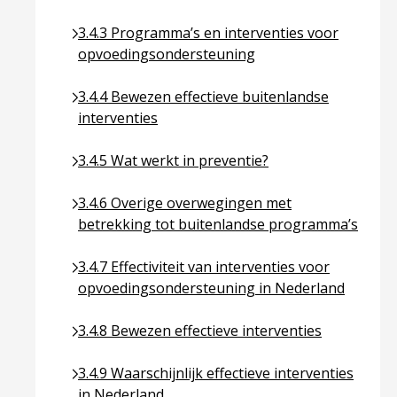
Ga naar pagina over 3.4.3 Programma’s en inter
3.4.3 Programma’s en interventies voor
opvoedingsondersteuning
Ga naar pagina over 3.4.4 Bewezen effectieve bui
3.4.4 Bewezen effectieve buitenlandse
interventies
Ga naar pagina over 3.4.5 Wat werkt in preventie
3.4.5 Wat werkt in preventie?
Ga naar pagina over 3.4.6 Overige overwegingen
3.4.6 Overige overwegingen met
betrekking tot buitenlandse programma’s
Ga naar pagina over 3.4.7 Effectiviteit van inte
3.4.7 Effectiviteit van interventies voor
opvoedingsondersteuning in Nederland
Ga naar pagina over 3.4.8 Bewezen effectieve int
3.4.8 Bewezen effectieve interventies
Ga naar pagina over 3.4.9 Waarschijnlijk effectie
3.4.9 Waarschijnlijk effectieve interventies
in Nederland