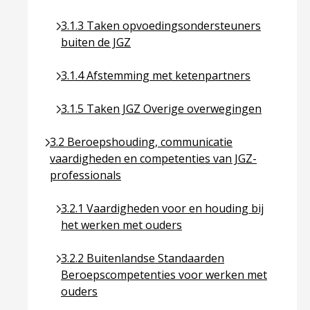
Ga naar pagina over 3.1.3 Taken opvoedingsonde
3.1.3 Taken opvoedingsondersteuners
buiten de JGZ
Ga naar pagina over 3.1.4 Afstemming met keten
3.1.4 Afstemming met ketenpartners
Ga naar pagina over 3.1.5 Taken JGZ Overige ov
3.1.5 Taken JGZ Overige overwegingen
Ga naar pagina over 3.2 Beroepshouding, communi
3.2 Beroepshouding, communicatie
vaardigheden en competenties van JGZ-
professionals
Ga naar pagina over 3.2.1 Vaardigheden voor en
3.2.1 Vaardigheden voor en houding bij
het werken met ouders
Ga naar pagina over 3.2.2 Buitenlandse Standa
3.2.2 Buitenlandse Standaarden
Beroepscompetenties voor werken met
ouders