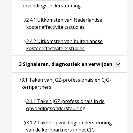
opvoedingsondersteuning
Ga naar pagina over 2.4.1 Uitkomsten van Nederla
2.4.1 Uitkomsten van Nederlandse
kosteneffectiviteitsstudies
Ga naar pagina over 2.4.2 Uitkomsten van buitenl
2.4.2 Uitkomsten van buitenlandse
kosteneffectiviteitsstudies
Ga naar p
Toggle 
3 Signaleren, diagnostiek en verwijzen
Ga naar pagina over 3.1 Taken van JGZ-profession
3.1 Taken van JGZ-professionals en CJG-
kernpartners
Ga naar pagina over 3.1.1 Taken JGZ-profession
3.1.1 Taken JGZ-professionals in de
opvoedingsondersteuning
Ga naar pagina over 3.1.2 Taken opvoedingsonde
3.1.2 Taken opvoedingsondersteuning
van de kernpartners in het CJG