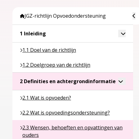
To
JGZ-richtlijn Opvoedondersteuning
Ga naar pagina over 1 Inleiding
Toggle 
1 Inleiding
Ga naar pagina over 1.1 Doel van de richtlijn
1.1 Doel van de richtlijn
Ga naar pagina over 1.2 Doelgroep van de richtlijn
1.2 Doelgroep van de richtlijn
Ga naar p
Toggle a
2 Definities en achtergrondinformatie
Ga naar pagina over 2.1 Wat is opvoeden?
2.1 Wat is opvoeden?
Ga naar pagina over 2.2 Wat is opvoedingsonderst
2.2 Wat is opvoedingsondersteuning?
Ga naar pagina over 2.3 Wensen, behoeften en opv
2.3 Wensen, behoeften en opvattingen van
ouders