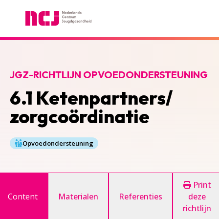
Nederlands Centrum Jeugdgezondheid
JGZ-RICHTLIJN OPVOEDONDERSTEUNING
6.1 Ketenpartners/
zorgcoördinatie
Opvoedondersteuning
Print
Content
Materialen
Referenties
deze
richtlijn