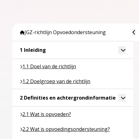
To
JGZ-richtlijn Opvoedondersteuning
Ga naar pagina over 1 Inleiding
Toggle 
1 Inleiding
Ga naar pagina over 1.1 Doel van de richtlijn
1.1 Doel van de richtlijn
Ga naar pagina over 1.2 Doelgroep van de richtlijn
1.2 Doelgroep van de richtlijn
Ga naar p
Toggle 
2 Definities en achtergrondinformatie
Ga naar pagina over 2.1 Wat is opvoeden?
2.1 Wat is opvoeden?
Ga naar pagina over 2.2 Wat is opvoedingsonderst
2.2 Wat is opvoedingsondersteuning?