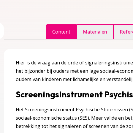
ggle inhoudsopgave
Content
Materialen
Refer
accordion over 1 Inleiding
Hier is de vraag aan de orde of signaleringsinstrume
het bijzonder bij ouders met een lage sociaal-econo
ouders van kinderen met lichamelijke en verstandeli
Screeningsinstrument Psychis
agina over 2 Definities en achtergrondinformatie
accordion over 2 Definities en achtergrondinformatie
Het Screeningsinstrument Psychische Stoornissen (SP
sociaal-economische status (SES). Meer valide en b
euning?
betrekking tot het signaleren of screenen van de zo