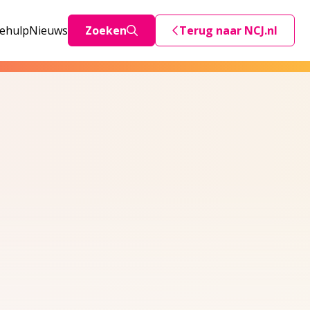
iehulp
Nieuws
Zoeken
Terug naar NCJ.nl
Deze link stuurt je teru