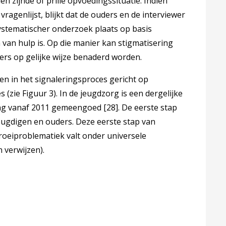
n zijnde of prille opvoedingssituatie. Indien
ragenlijst, blijkt dat de ouders en de interviewer
ystematischer onderzoek plaats op basis
van hulp is. Op die manier kan stigmatisering
rs op gelijke wijze benaderd worden.
sen in het signaleringsproces gericht op
zie Figuur 3). In de jeugdzorg is een dergelijke
ing vanaf 2011 gemeengoed
[28]
. De eerste stap
jeugdigen en ouders. Deze eerste stap van
groeiproblematiek valt onder universele
n verwijzen).