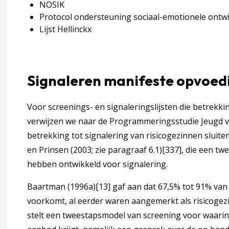
NOSIK
Protocol ondersteuning sociaal-emotionele ont
dingsondersteuning
Lijst Hellinckx
ndse kosteneffectiviteitsstudies
Signaleren manifeste opvoe
andse kosteneffectiviteitsstudies
Voor screenings- en signaleringslijsten die betre
verwijzen we naar de Programmeringsstudie Jeugd va
betrekking tot signalering van risicogezinnen sluit
agina over 3 Signaleren, diagnostiek en verwijzen
accordion over 3 Signaleren, diagnostiek en verwijzen
en Prinsen (2003; zie paragraaf 6.1)
[337]
, die een tw
als en CJG-kernpartners
hebben ontwikkeld voor signalering.
Baartman (1996a)
[13]
gaf aan dat 67,5% tot 91% van
als in de opvoedingsondersteuning
voorkomt, al eerder waren aangemerkt als risicogezin
stelt een tweestapsmodel van screening voor waarin