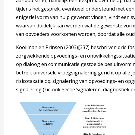
aanbod krijgt, namelijk een gesprek over de op hande
rsteuning van de kernpartners in het CJG
tijdens het gesprek, eventueel ondersteund met een v
enigerlei vorm van hulp gewenst vinden, vindt een s
waarvan duidelijk kan worden wat de gewenste vorm 
rsteuners buiten de JGZ
van opvoeders voorkomen worden, doordat alle oude
Kooijman en Prinsen (2003)
[337]
beschrijven drie fa
partners
zorgwekkende opvoedings- en ontwikkelingssituaties (
erwegingen
op dialoog en communicatie gestoelde besluitvorm
betreft universele vroegsignalering gericht op alle 
catie vaardigheden en competenties van JGZ-professionals
risicotaxatie c.q. signalering van opvoedings- en op
signalering (zie ook Sectie Signaleren, diagnostiek e
 houding bij het werken met ouders
arden Beroepscompetenties voor werken met ouders