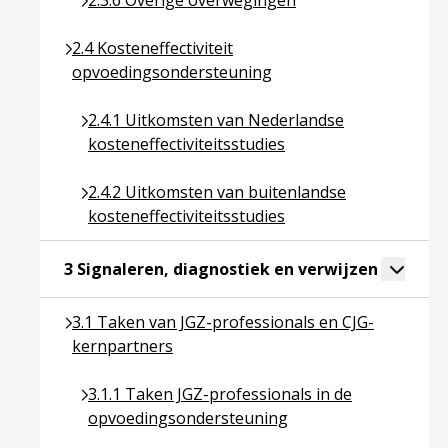
2.3.6 Overige overwegingen
Ga naar pagina over 2.4 Kosteneffectiviteit opvoe
2.4 Kosteneffectiviteit
opvoedingsondersteuning
Ga naar pagina over 2.4.1 Uitkomsten van Nederla
2.4.1 Uitkomsten van Nederlandse
kosteneffectiviteitsstudies
Ga naar pagina over 2.4.2 Uitkomsten van buitenl
2.4.2 Uitkomsten van buitenlandse
kosteneffectiviteitsstudies
Ga naar p
Toggle 
3 Signaleren, diagnostiek en verwijzen
Ga naar pagina over 3.1 Taken van JGZ-profession
3.1 Taken van JGZ-professionals en CJG-
kernpartners
Ga naar pagina over 3.1.1 Taken JGZ-profession
3.1.1 Taken JGZ-professionals in de
opvoedingsondersteuning