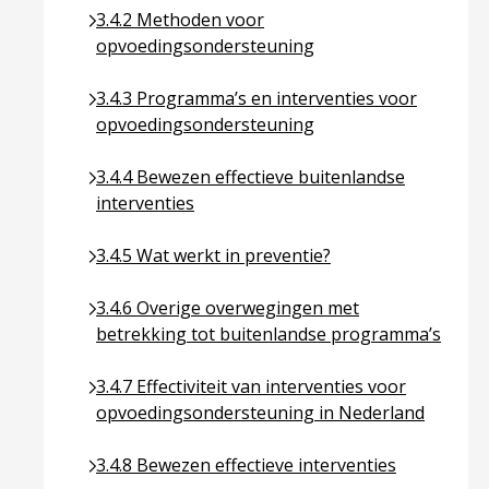
Ga naar pagina over 3.4.2 Methoden voor opvoe
3.4.2 Methoden voor
opvoedingsondersteuning
Ga naar pagina over 3.4.3 Programma’s en inter
3.4.3 Programma’s en interventies voor
opvoedingsondersteuning
Ga naar pagina over 3.4.4 Bewezen effectieve bui
3.4.4 Bewezen effectieve buitenlandse
interventies
Ga naar pagina over 3.4.5 Wat werkt in preventie
3.4.5 Wat werkt in preventie?
Ga naar pagina over 3.4.6 Overige overwegingen
3.4.6 Overige overwegingen met
betrekking tot buitenlandse programma’s
Ga naar pagina over 3.4.7 Effectiviteit van inte
3.4.7 Effectiviteit van interventies voor
opvoedingsondersteuning in Nederland
Ga naar pagina over 3.4.8 Bewezen effectieve int
3.4.8 Bewezen effectieve interventies