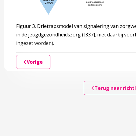
ssionals in de JGZ
Figuur 3. Drietrapsmodel van signalering van zorgw
in de jeugdgezondheidszorg (
[337]
; met daarbij vo
ingezet worden).
nties
t op samenwerken
Vorige
Terug naar richtl
 kwaliteitsbewaking
e overwegingen