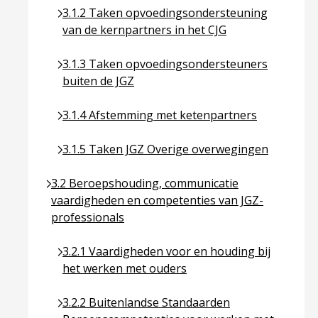
Ga naar pagina over 3.1.2 Taken opvoedingsonde
3.1.2 Taken opvoedingsondersteuning
van de kernpartners in het CJG
Ga naar pagina over 3.1.3 Taken opvoedingsonde
3.1.3 Taken opvoedingsondersteuners
buiten de JGZ
Ga naar pagina over 3.1.4 Afstemming met keten
3.1.4 Afstemming met ketenpartners
Ga naar pagina over 3.1.5 Taken JGZ Overige ov
3.1.5 Taken JGZ Overige overwegingen
Ga naar pagina over 3.2 Beroepshouding, communi
3.2 Beroepshouding, communicatie
vaardigheden en competenties van JGZ-
professionals
Ga naar pagina over 3.2.1 Vaardigheden voor en
3.2.1 Vaardigheden voor en houding bij
het werken met ouders
Ga naar pagina over 3.2.2 Buitenlandse Standa
3.2.2 Buitenlandse Standaarden