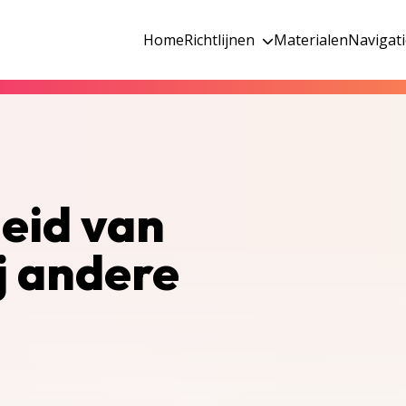
Home
Richtlijnen
Materialen
Navigat
heid van
j andere