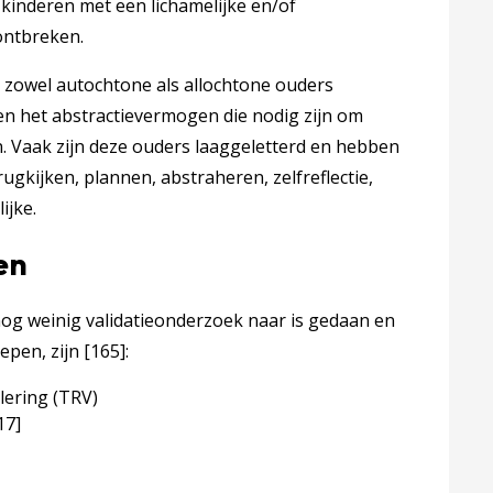
kinderen met een lichamelijke en/of
 ontbreken.
j zowel autochtone als allochtone ouders
n het abstractievermogen die nodig zijn om
 Vaak zijn deze ouders laaggeletterd en hebben
rugkijken, plannen, abstraheren, zelfreflectie,
ijke.
en
g weinig validatieonderzoek naar is gedaan en
teuning?
epen, zijn
[165]
:
alering (TRV)
17]