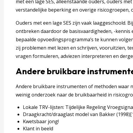
met een lage SES, alleenstaande ouders, ouders met 
attingen van ouders
verstandelijke beperking en overige risicogroepen,
Ouders met een lage SES zijn vaak laaggeschoold. Bi
men en opvoedvragen hebben ouders?
ontbreken daardoor de basisvaardigheden, -kennis e
bepaalde opvoedingsprogramma’s te kunnen volgen.
 vragen en problemen?
zij problemen met lezen en schrijven, vooruitzien, te
vragen formuleren, adviezen interpreteren en dergel
en vragen en problemen?
Andere bruikbare instrument
Andere bruikbare instrumenten of methoden waar no
ften en opvattingen hebben ouders over opvoedingsonders
weinig onderzoek naar de bruikbaarheid in risicogro
Lokale TRV-lijsten: Tijdelijke Regeling Vroegsign
Draagkracht/draaglast model van Bakker (1998)
[
Kwetsbaar jong!
Klant in beeld