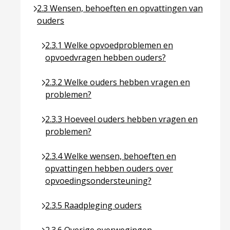
Ga naar pagina over 2.3 Wensen, behoeften en opv
2.3 Wensen, behoeften en opvattingen van
ouders
Ga naar pagina over 2.3.1 Welke opvoedproble
2.3.1 Welke opvoedproblemen en
opvoedvragen hebben ouders?
Ga naar pagina over 2.3.2 Welke ouders hebben
2.3.2 Welke ouders hebben vragen en
problemen?
Ga naar pagina over 2.3.3 Hoeveel ouders hebb
2.3.3 Hoeveel ouders hebben vragen en
problemen?
Ga naar pagina over 2.3.4 Welke wensen, behoe
2.3.4 Welke wensen, behoeften en
opvattingen hebben ouders over
opvoedingsondersteuning?
Ga naar pagina over 2.3.5 Raadpleging ouders
2.3.5 Raadpleging ouders
Ga naar pagina over 2.3.6 Overige overwegingen