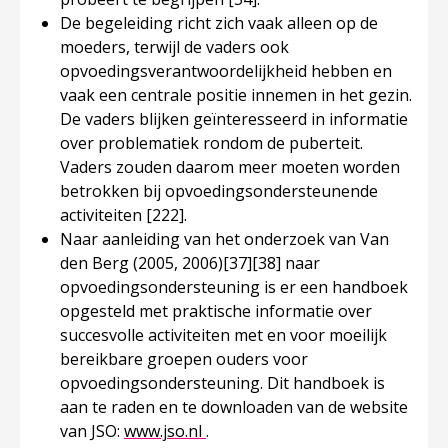
De begeleiding richt zich vaak alleen op de
moeders, terwijl de vaders ook
opvoedingsverantwoordelijkheid hebben en
vaak een centrale positie innemen in het gezin.
De vaders blijken geïnteresseerd in informatie
over problematiek rondom de puberteit.
Vaders zouden daarom meer moeten worden
betrokken bij opvoedingsondersteunende
activiteiten
[222]
.
Naar aanleiding van het onderzoek van Van
den Berg (2005, 2006)
[37]
[38]
naar
opvoedingsondersteuning is er een handboek
opgesteld met praktische informatie over
succesvolle activiteiten met en voor moeilijk
bereikbare groepen ouders voor
opvoedingsondersteuning. Dit handboek is
aan te raden en te downloaden van de website
Deze linkt opent in een nieuw t
van JSO:
www.jso.nl
.