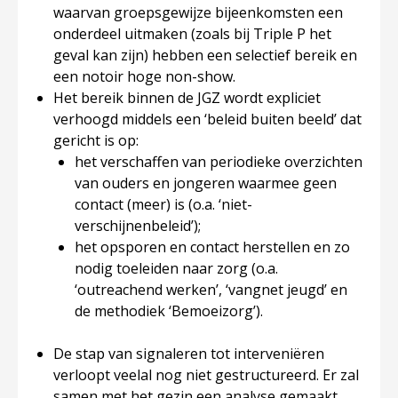
waarvan groepsgewijze bijeenkomsten een
onderdeel uitmaken (zoals bij Triple P het
geval kan zijn) hebben een selectief bereik en
een notoir hoge non-show.
Het bereik binnen de JGZ wordt expliciet
verhoogd middels een ‘beleid buiten beeld’ dat
gericht is op:
het verschaffen van periodieke overzichten
van ouders en jongeren waarmee geen
contact (meer) is (o.a. ‘niet-
verschijnenbeleid’);
het opsporen en contact herstellen en zo
nodig toeleiden naar zorg (o.a.
‘outreachend werken’, ‘vangnet jeugd’ en
de methodiek ‘Bemoeizorg’).
De stap van signaleren tot interveniëren
verloopt veelal nog niet gestructureerd. Er zal
samen met het gezin een analyse gemaakt