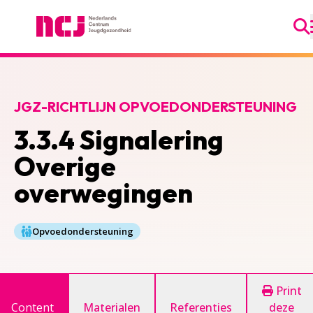
Ga
Nederlands Centrum Jeugdgezondheid
JGZ-RICHTLIJN OPVOEDONDERSTEUNING
3.3.4 Signalering
Overige
overwegingen
Opvoedondersteuning
Print
Content
Materialen
Referenties
deze