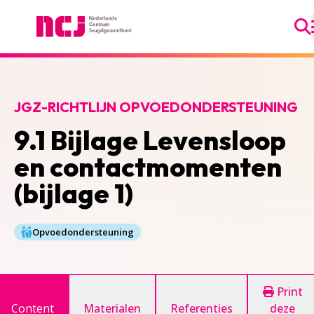
Ga
Nederlands Centrum Jeugdgezondheid
JGZ-RICHTLIJN OPVOEDONDERSTEUNING
9.1 Bijlage Levensloop
en contactmomenten
(bijlage 1)
Opvoedondersteuning
Print
Content
Materialen
Referenties
deze