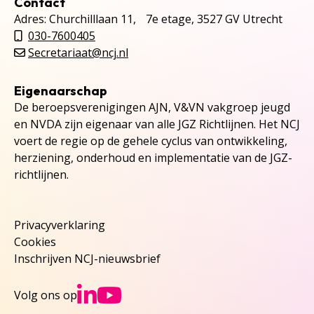
Contact
Adres: Churchilllaan 11, 7e etage, 3527 GV Utrecht
030-7600405
Secretariaat@ncj.nl
Eigenaarschap
De beroepsverenigingen AJN, V&VN vakgroep jeugd
en NVDA zijn eigenaar van alle JGZ Richtlijnen. Het NCJ
voert de regie op de gehele cyclus van ontwikkeling,
herziening, onderhoud en implementatie van de JGZ-
richtlijnen.
Privacyverklaring
Cookies
Inschrijven NCJ-nieuwsbrief
Ga naar NCJs Linked
Ga naar NCJs You
Volg ons op