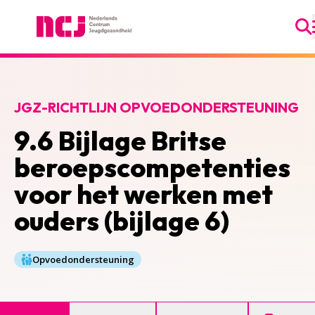
Ga
Nederlands Centrum Jeugdgezondheid
JGZ-RICHTLIJN OPVOEDONDERSTEUNING
9.6 Bijlage Britse
beroepscompetenties
voor het werken met
ouders (bijlage 6)
Opvoedondersteuning