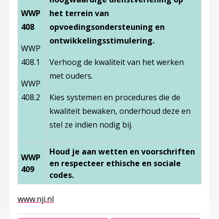
WWP
het terrein van
408
opvoedingsondersteuning en
ontwikkelingsstimulering.
WWP
408.1
Verhoog de kwaliteit van het werken
met ouders.
WWP
408.2
Kies systemen en procedures die de
kwaliteit bewaken, onderhoud deze en
stel ze indien nodig bij.
Houd je aan wetten en voorschriften
WWP
en respecteer ethische en sociale
409
codes.
Deze linkt opent in een nieuw tabblad
www.nji.nl