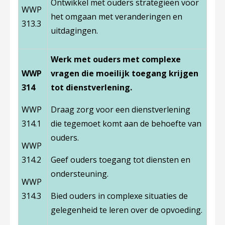
Ontwikkel met ouders strategieën voor
WWP
het omgaan met veranderingen en
313.3
uitdagingen.
Werk met ouders met complexe
WWP
vragen die moeilijk toegang krijgen
314
tot dienstverlening.
WWP
Draag zorg voor een dienstverlening
314.1
die tegemoet komt aan de behoefte van
ouders.
WWP
314.2
Geef ouders toegang tot diensten en
ondersteuning.
WWP
314.3
Bied ouders in complexe situaties de
gelegenheid te leren over de opvoeding.