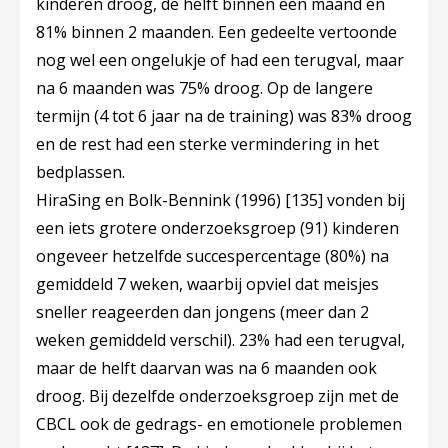
kinderen droog, de helft binnen een maand en
81% binnen 2 maanden. Een gedeelte vertoonde
nog wel een ongelukje of had een terugval, maar
na 6 maanden was 75% droog. Op de langere
termijn (4 tot 6 jaar na de training) was 83% droog
en de rest had een sterke vermindering in het
bedplassen.
HiraSing en Bolk-Bennink (1996)
[135]
vonden bij
een iets grotere onderzoeksgroep (91) kinderen
ongeveer hetzelfde succespercentage (80%) na
gemiddeld 7 weken, waarbij opviel dat meisjes
sneller reageerden dan jongens (meer dan 2
weken gemiddeld verschil). 23% had een terugval,
maar de helft daarvan was na 6 maanden ook
droog. Bij dezelfde onderzoeksgroep zijn met de
CBCL ook de gedrags- en emotionele problemen