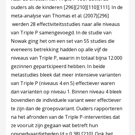
ouders als de kinderen
[296]
[210]
[110]
[111]
. In de
meta-analyse van Thomas et al. (2007)
[296]
werden 28 effectiviteitsstudies naar alle niveaus
van Triple P samengevoegd. In de studie van
Nowak ging het om een set van 55 studies die
eveneens betrekking hadden op alle vijf de
niveaus van Triple P, waarin in totaal bijna 12.000
gezinnen geparticipeerd hebben. In beide
metastudies bleek dat meer intensieve varianten
van Triple P (niveaus 4 en 5) effectiever waren
dan varianten op niveau 1. Binnen niveau 4 bleek
bovendien de individuele variant weer effectiever
te zijn dan de groepsvariant. Ouders rapporteren
na het afronden van de Triple P-interventies dat
ze vooruit zijn gegaan wat betreft hun
opvoedvaardigheden (d = 0,38)
[210]
. Ook het